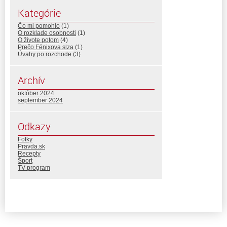
Kategórie
Čo mi pomohlo
(1)
O rozklade osobnosti
(1)
O živote potom
(4)
Prečo Fénixova slza
(1)
Úvahy po rozchode
(3)
Archív
október 2024
september 2024
Odkazy
Fotky
Pravda.sk
Recepty
Šport
TV program