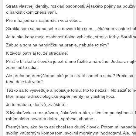
Strata vlastnej identity, rozklad osobnosti. Aj takéto pojmy sa použí
o narcistickom zneužívaní.
Pre mňa jedna z najhorších vecí vôbec.
Stratila som sa sama sebe a neviem kto som… Aká som vlastne bo
Je to ako keby moja osobnosť úplne vybledla, stratila farby. Sprali 
Zabudla som na handričku na pranie, nebude to tým?
K životu patrí aj to, že strácame.
Prísť o blízkeho človeka je extrémne ťažké a náročné. Jedna z najh
zemi môže udiať.
Ale prečo nepremýšľame, aké je to stratiť samého seba? Prečo sa o
toho deje tak veľa?
Ťažko sa to vysvetľuje a popisuje tomu, kto to nezažil. No zažiť to
ktorí majú radi sociologické experimenty na vlastnej koži.
Je to mätúce, desivé, zvláštne…
S kýmkoľvek sa rozprávam, čokoľvek robím, cítim len pochybnosti. Ni
robím alebo hovorím dobre, správne, vhodne…
Premýšľam, ako by to asi chcel ten druhý človek. Potom mi napadne
svojím vnútorným kompasom, svojimi morálnymi hodnotami. Ale, hm,