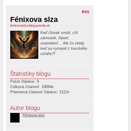
RSS
Fénixova slza
fenixovaslza.blog.pravda.sk
Keď človek smúti, cíti
zármutok, ľútosť,
osamelosť... Ale čo vtedy,
keď sa vymanil z toxického
vzťahu?!
Štatistiky blogu
Počet článkov: 9
Celková čítanosť: 19094x
Priemerná čítanosť článkov: 2122x
Autor blogu
Fénixova slza