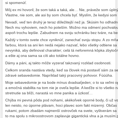
si spomenúť.
Môj ex mi hovoril, že som taká a taká, ale… Nie, práveže som úplný 
Vlastne, nie som, ale asi by som chcela byť. Myslím, že kedysi som
Nevadí, veď ten druhý je teraz dôležitejší než ja. Skúsim ho odhad
Nech mu vyhoviem, nech ho poteším. Možno ma odmení pochvalou a
aspoň trochu lepšie. Zabudnem na svoju schránku bez tváre, na be
Každý v tomto svete chce vyniknúť, zanechať svoju stopu. A zo mňa 
farbou, ktorá sa ani len nedá nejako nazvať, lebo všetky odtiene s
nevyniká, aby definoval charakter; celá tá neforemná kôpka zbytočn
a ešte aj ona sama sa cíti ako totálne hovno.
Dámy a páni, aj takto môže vyzerať takzvaný rozklad osobnosti.
Celkom sranda nastáva vtedy, keď sa človek má postaviť sám za s
zdravé sebavedomie. Napríklad taký pracovný pohovor. Fúúúha.
Moje sebavedomie je na bode mínus dvadsaťjeden; o to sa veľmi op
a emočná stabilita na tom nie je oveľa lepšie. A keďže si to všetko
stretnutie sa blíži, narastá vo mne panika a úzkosť…
Chýba mi pevná pôda pod nohami, akékoľvek oporné body, či už von
len neisto, no úporne plávam, hoci plavec som fakt mizerný. Občas
rukami, potom zbadám najmenší ostrovček na svete, vyštverám sa 
to ma spolu s mikroostrovom zaplavuje gigantická vlna a ja musím 