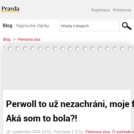
Registrácia
Prihlásenie
Blog
Najnovšie články
Najčítanejšie články
Blog
>
Fénixova slza
Najkomentovanejšie články
>
Perwoll to už nezachráni, moje farby vybledli... Aká som to bola?!
Zoznam blogov
Komerčné blogy
Perwoll to už nezachráni, moje 
Aká som to bola?!
16. septembra 2024 14:52
, Prečítané 1 571x,
Fénixova slza
,
O rozklade 