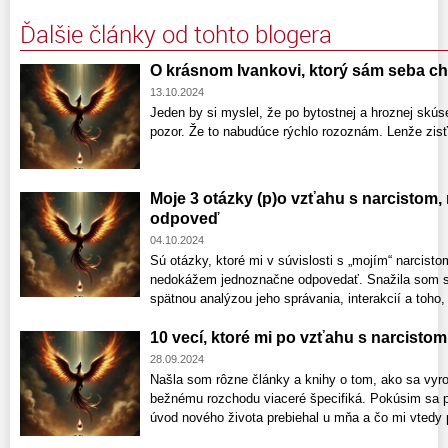
Ďalšie články od tohto blogera
O krásnom Ivankovi, ktorý sám seba chv
13.10.2024
Jeden by si myslel, že po bytostnej a hroznej skú
pozor. Že to nabudúce rýchlo rozoznám. Lenže zis
Moje 3 otázky (p)o vzťahu s narcistom,
odpoveď
04.10.2024
Sú otázky, ktoré mi v súvislosti s „mojím“ narcistom
nedokážem jednoznačne odpovedať. Snažila som sa
spätnou analýzou jeho správania, interakcií a toho, 
10 vecí, ktoré mi po vzťahu s narcisto
28.09.2024
Našla som rôzne články a knihy o tom, ako sa vyro
bežnému rozchodu viaceré špecifiká. Pokúsim sa p
úvod nového života prebiehal u mňa a čo mi vtedy