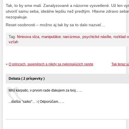
Tak, to by sme mali. Zanalyzované a názorne vysvetlené. Už len vym
utvoriť samu seba, ideálne lepšiu než predtým. Hlavne zdravo seb
nezopakuje.
Reset osobnosti – možno aj tak by sa to dalo nazvať…
Tag:
fénixova slza
,
manipulátor
,
narcizmus
,
psychické násilie
,
rozklad o
vzťah
«
O princoch, suveníroch a nikdy sa nekonajúcich rande
Tak teraz u
Debata ( 2 príspevky )
Milý karpatic, v prvom rade ďakujem za tvoj... ...
...ďalšia "saiko"... :-( Odporúčam... ...