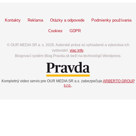
Kontakty
Reklama
Otázky a odpovede
Podmienky používania
Cookies
GDPR
© OUR MEDIA SR a. s. 2026. Autorské práva sú vyhradené a vykonáva ich
vydavateľ,
viac info
.
Blogovací systém Blog.Pravda.sk beží na technológií Wordpress.
Kompletný video servis pre OUR MEDIA SR a.s. zabezpečuje
ARBERTO GROUP
s.r.o.
.